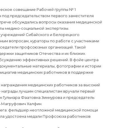
ическое совещание Рабочей группы № 1
 под председательством первого заместителя
стрече обсуждались вопросы оказания медицинской
кты медико-социальной экспертизы.
 учреждений Сибайского и Белорецкого
ьным вопросам, кураторы по работе с участниками
дседатели профсоюзных организаций. Такой
ержки защитников Отечества и их близких.
бсуждению эффективных решений. В фойе центра
 документальные материалы, фотографии и истории
нициатив медицинских работников в поддержке
 награждения медицинских работников за высокий
 награды лучшим специалистам вручали первый
 Гульнара Фаатовна Зиннурова и председатель
 Магруфович Халфин.
ллега: фельдшер неотложной медицинской помощи
была удостоена медали Профсоюза работников