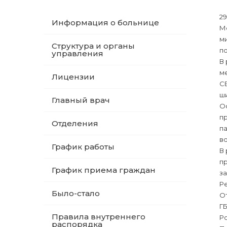
29
Информация о больнице
М
м
Структура и органы
по
управления
В
ме
Лицензии
СВ
ш
Главный врач
О
п
Отделения
п
в
График работы
В
п
График приема граждан
з
Р
Было-стало
О
Г
Правила внутреннего
Р
распорядка