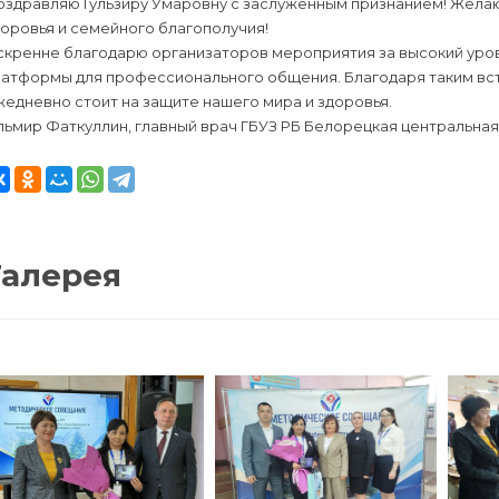
здравляю Гульзиру Умаровну с заслуженным признанием! Желаю
оровья и семейного благополучия!
скренне благодарю организаторов мероприятия за высокий уро
латформы для профессионального общения. Благодаря таким вст
едневно стоит на защите нашего мира и здоровья.
ьмир Фаткуллин, главный врач ГБУЗ РБ Белорецкая центральна
Галерея