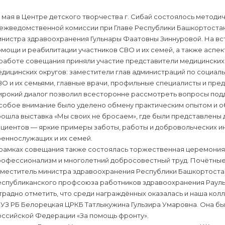
 мая в Центре детского творчества г. Сибай состоялось метод
ежведомственной комиссии при Главе Республики Башкортостан
инистра здравоохранения Гульнары Фаатовны Зиннуровой. На в
мощи и реабилитации участников СВО и их семей, а также аспе
 работе совещания приняли участие представители медицинских
дицинских округов: заместители глав администраций по социал
О и их семьями, главные врачи, профильные специалисты и пре
ирокий диалог позволил всесторонне рассмотреть вопросы подд
собое внимание было уделено обмену практическим опытом и о
рошла выставка «Мы своих не бросаем», где были представлены
ациентов — яркие примеры заботы, работы и добровольческих и
оеннослужащих и их семей.
 рамках совещания также состоялась торжественная церемония
рофессионализм и многолетний добросовестный труд. Почётные
аместитель министра здравоохранения Республики Башкортостан
еспубликанского профсоюза работников здравоохранения Рауль
традно отметить, что среди награждённых оказалась и наша ко
БУЗ РБ Белорецкая ЦРКБ Татлыкужина Гульзира Умаровна. Она 
оссийской Федерации «За помощь фронту».