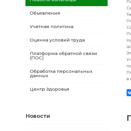
П
С
Объявления
Ти
П
Учетная политика
Са
По
Оценка условий труда
Н
Ша
Платформа обратной связи
Эт
(ПОС)
Уч
п
Обработка персональных
По
данных
в 
Центр Здоровья
Новости