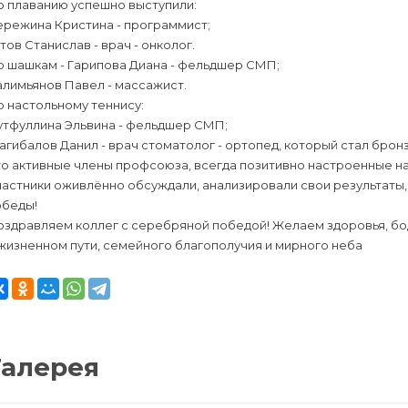
о плаванию успешно выступили:
ережина Кристина - программист;
тов Станислав - врач - онколог.
о шашкам - Гарипова Диана - фельдшер СМП;
лимьянов Павел - массажист.
 настольному теннису:
утфуллина Эльвина - фельдшер СМП;
гибалов Данил - врач стоматолог - ортопед, который стал бро
о активные члены профсоюза, всегда позитивно настроенные на
астники оживлённо обсуждали, анализировали свои результаты,
обеды!
здравляем коллег с серебряной победой! Желаем здоровья, бод
жизненном пути, семейного благополучия и мирного неба
Галерея