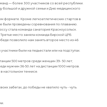
анд — более 300 участников со всей республики.
ду большой и дружной семьи и Дню медицинского
ом формате. Кроме легкоатлетических стартов в
ые были проведены соревнования по плаванию.
ссу стала команда санатория Красноусольск.
Третье место заняла команда Бирской ЦРБ.
беде позволило нам занять второе место из 46
участники были на педьестали или на подступах.
анции 500 метров среди женщин 39- 50 лет;
еди мужчин 36-50 лет на дистанции 1000 метров.
 в настольном теннисе.
их забегах, до победы не хватило чуть - чуть.
ии.