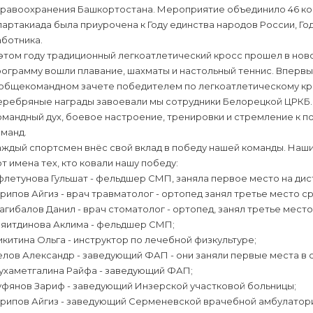
дравоохранения Башкортостана. Мероприятие объединило 46 ком
артакиада была приурочена к Году единства народов России, Го
ботника.
этом году традиционный легкоатлетический кросс прошел в нов
рограмму вошли плавание, шахматы и настольный теннис. Вперв
 общекомандном зачете победителем по легкоатлетическому кро
еребряные награды завоевали мы сотрудники Белорецкой ЦРКБ. 
мандный дух, боевое настроение, тренировки и стремление к по
манд.
ждый спортсмен внёс свой вклад в победу нашей команды. Наши 
т имена тех, кто ковали нашу победу:
летунова Гульшат - фельдшер СМП, заняла первое место на дист
рипов Айгиз - врач травматолог - ортопед занял третье место ср
гибалов Данил - врач стоматолог - ортопед, занял третье место
ияитдинова Аклима - фельдшер СМП;
китина Ольга - инструктор по лечебной физкультуре;
лов Александр - заведующий ФАП - они заняли первые места в сво
ухаметгалина Райфа - заведующий ФАП;
уфянов Зариф - заведующий Инзерской участковой больницы;
арипов Айгиз - заведующий Серменевской врачебной амбулатор