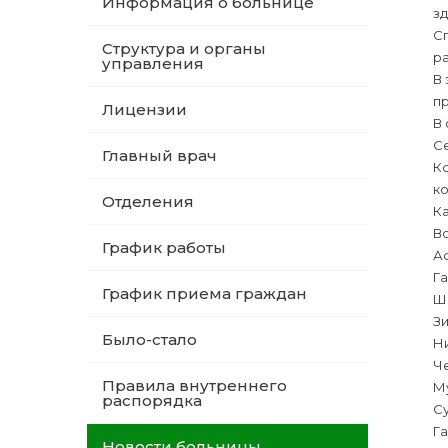
Информация о больнице
з
Сп
Структура и органы
ра
управления
В 
п
Лицензии
В
С
Главный врач
Ко
ко
Отделения
Ка
Во
График работы
Аф
Га
График приема граждан
Ша
З
Было-стало
Ни
Че
Правила внутреннего
М
распорядка
С
Г
Новости больницы