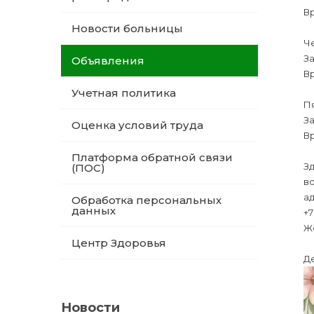
Вр
Новости больницы
Че
За
Объявления
В
Учетная политика
Пя
За
Оценка условий труда
В
Платформа обратной связи
Зд
(ПОС)
в
ад
Обработка персональных
данных
+7
Ж
Центр Здоровья
Де
Новости