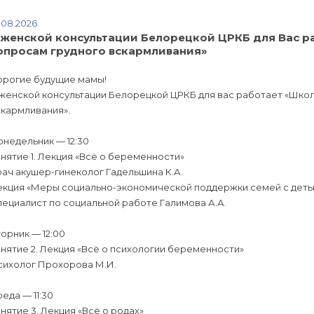
.08.2026
 женской консультации Белорецкой ЦРКБ для Вас р
опросам грудного вскармливания»
орогие будущие мамы!
женской консультации Белорецкой ЦРКБ для вас работает «Школ
скармливания».
недельник — 12:30
нятие 1. Лекция «Всё о беременности»
ач акушер-гинеколог Гадельшина К.А.
екция «Меры социально-экономической поддержки семей с деть
ециалист по социальной работе Галимова А.А.
орник — 12:00
нятие 2. Лекция «Всё о психологии беременности»
сихолог Прохорова М.И.
еда — 11:30
нятие 3. Лекция «Всё о родах»