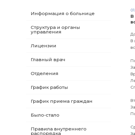
01
Информация о больнице
В
в
Структура и органы
управления
Д
В 
Лицензии
в
Главный врач
По
За
Отделения
Вр
Л
График работы
Сп
Вт
График приема граждан
За
П
Было-стало
Ср
Правила внутреннего
распорядка
За