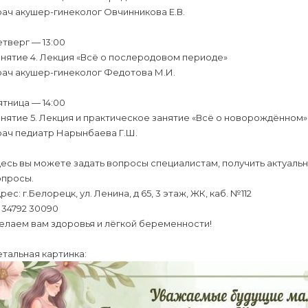
ач акушер-гинеколог Овчинникова Е.В.
тверг — 13:00
нятие 4. Лекция «Всё о послеродовом периоде»
рач акушер-гинеколог Федотова М.И.
тница — 14:00
нятие 5. Лекция и практическое занятие «Всё о новорождённом»
рач педиатр Нарынбаева Г.Ш.
есь вы можете задать вопросы специалистам, получить актуаль
опросы.
рес: г.Белорецк, ул. Ленина, д 65, 3 этаж, ЖК, каб. №112
 34792 30090
елаем вам здоровья и лёгкой беременности!
тальная картинка: